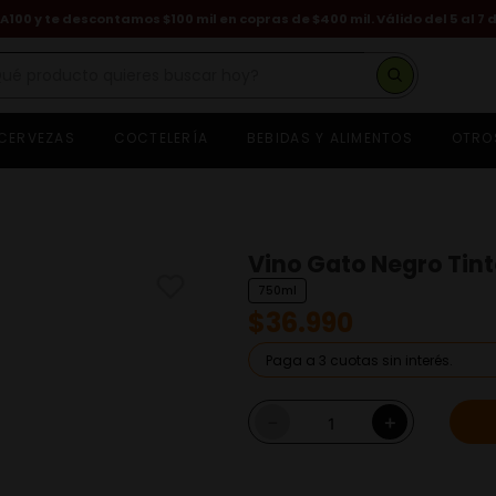
A100 y te descontamos $100 mil en copras de $400 mil. Válido del 5 al 7 
é producto quieres buscar hoy?
CERVEZAS
COCTELERÍA
BEBIDAS Y ALIMENTOS
OTRO
hisky
asa dragones
eniza
euve
Vino Gato Negro Tint
ognac hennessy
750ml
on
$
36
.
990
erveza
ino
Paga a 3 cuotas sin interés.
hivas regal
－
＋
guardiente