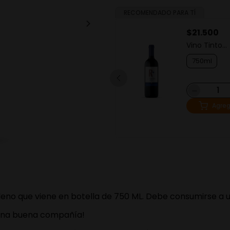
RECOMENDADO PARA TÍ
$
59
.
990
$
21
.
500
Vino Tinto La Celia
Vino Tinto
Reserva Pioneer Malbec
Rosaleda Me
375ml
750ml
－
＋
－
Agregar
Agreg
hileno que viene en botella de 750 ML. Debe consumirse a
n una buena compañía!