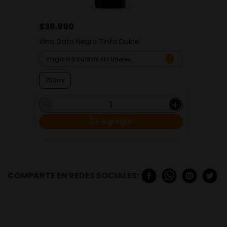
$
36
.
990
Vino Gato Negro Tinto Dulce
Paga a 3 cuotas sin interés.
750ml
－
＋
Agregar