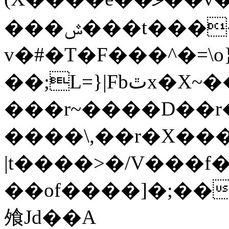
���ݜ���t������F<��TRK����:���by��t|`�ͦ�n���I�C�[]u��O�tY���i*���̃_߮�̬[w�c�io�m�D9#]��W�����͟n�������y;��*�Z����[
v�#�T�F���^�=\o
��;L=}|Fbٿx�X~��i���u�Zw�!
���r~����D��r�
����\,��r�X��
|t����>�/V���f�]
��of����]�;��
飧Jd��A