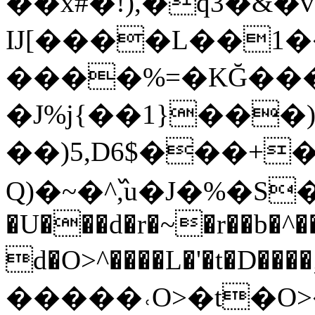
��x#�!),�q3�&�v
Ĳ[����L��1
����%=�KĞ���
�J%j{��1}���
��)5,D6$���+�
Q)�~�^߰,u�J�%�S�t�����
�U���d�r�~�r��b�^�
d�O>^����L�'�t�D����;=�R��=޿��
�����˓O>�t�