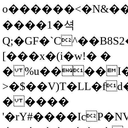
o������<�N&��0
����1�셕
Q;�GF�`C^��B8
[���x�(i�w!� �
� %u����I�|
>�$��V)T�LL�fd
� ����
'�rY#����IcP�NV7