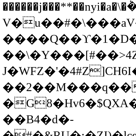
������j���**��nyi�a�
V�u��#�\���aV
����Q��ϒ�1�D�
��\�Y���[#��>4
J�WFZ�'�4#Z]CH
��2��M���q��
�G8�Hv6�$QXA�C�Mp�q2i
��B4�d�-
�#�&RU�:�ZI)�l