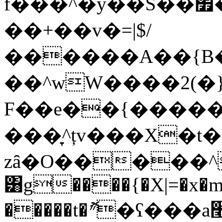
f���^�y��S��׿��/O�P�J=����
��+��v�=|$/
������A��{B�
��^wW����2(�}
F��e��{�����
���̞^țv���X�t
zȃ�O�����^
͸g����{�X|=�x�
�����t�ޮ״�ʕ���a׮�C#����ż}