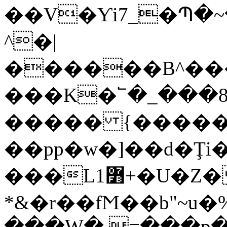
��V�Ƴi7_�Պ�
^�|
������B^���
���K�՟�_���8��
����� {�����/��
��pp�w�]��d�Ţi
���L1߻+�U�Z��r���?
*&�r��fϺ��b"~u�%
���W� =���p�