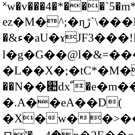
˟w�v���4�*���`5�
ez�M�^;�ɳڙ`\���P�+M�0ڡ#\'�P|./
�&ء�aU�ɤJF3���!K�llٙ�q@�0Z��~E�3bԟ�1��H�-
l�g�G��@l�&=��
�L��X�;�tC*�M�)�~+
��N��׊dxﹼ�e�m��7C���?
�.A��eA��D(
�X�w��>�