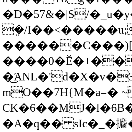
�D�57&�|S/�_u�
ܸ�/I��<�����u
������C���)
����0�Ӗ�+��
�͜ΆNL�'d�X�v�
mO��7H{M�a=� 
CK�6��MJ�l�6B
�A�q�� sIc�_�攟�