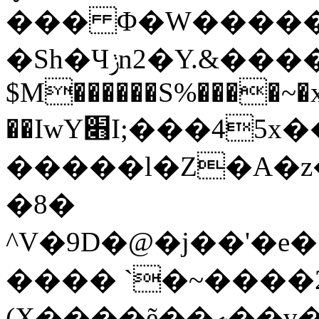
��� Φ�W�����
�Sh�Чݫn2�Y.&����S-�T�sz�Yy�ܮ֋���
$M������S%����~�x
��IwY׋I;���45x����G��� ;0�n
�����l�Z�A�z
�8�
^V�9D�@�j��'�e
���� `�~����
(X����ẽ��ލ��v����M��q�\jdHR