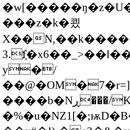
�w[�����ŋ�z�U�
���z�k�쾼
X��N,��k����
3.f҉�x6��_>��
y�/
��@�OM�7�r=]
����b�Nڕ���/K�6��u;h��n��ۙ�Y,�u�AY
�%�u�NZ1[�;ѭD�B�