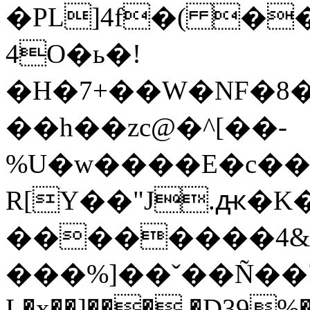
�PL]4f�( �
4O�ь�!
�H�7+��W�NF�8�
��h��zc@�^[��-
%U�ԝ����E�c��
R[Y��"J.ԫ�
��������4&�
���%]��ˇ��Ñ��"U�mS_��x
L�x��]��� �D39%