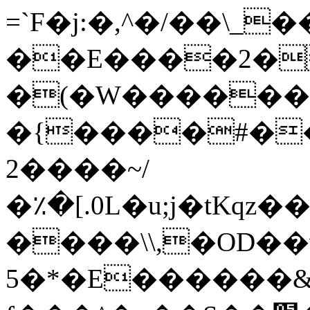
=`F�j:�,^�/��\_�
��E����2�
�(�W������
�{����#��ӕ�t�y7��Y׮
2����~/
�٪�[.0L�u;j�tKqz��_�*������7�
����\\,�OD��
5�*�E������&�