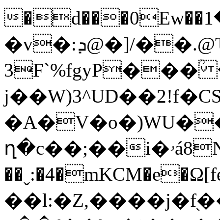
�d���0Ew��م���1Ag\��*MJ1����Y4n�ޓ�����r=�h���
�v�:ܕ@�]/��.@Ԏ`MA�P";̏)�
3F`%fgyP���ؒ
j��W)3^UD��2!f�C
�A�V�o�)WU�
ղ�c��;��i�ۥá8NwCB-͋d����>�~/
��ˬ:�4�mKCM�e�Ω[f
��l:�Z,����j�f֭�