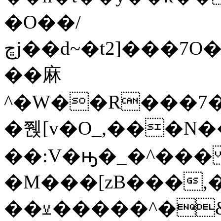
�O��/
ڇj��d~�t2]���7O�����̄�e|2���n���M/
��麻
^�W��R���7�
�쮅[v�O_,���N���'
��:V�ԣ�_�^��
�M���[zB���,
��⚺�����^�&skB