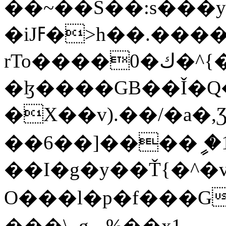
��~��S��:s���
�iJߓ�>h��.����
rTo����0�ك�^{���W��=��� 7?}
�ɮ����GB��Ǐ�Q�
�X��v).��/�a�,
��6��]����ީ �1
��I�g�y��Ť{�^
O���l�p�f���G?�
���\,.gݐ%��x1_-