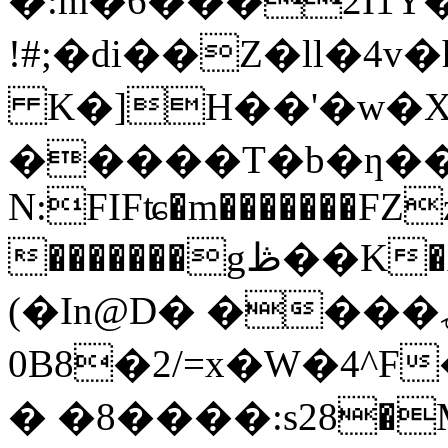
�:m�6���2I1
!#;�di��Z�ll�4v
K�]H��'�w�X�
�����T�b�ƞ��
N:FIFʨ�m���
����FZ
�������gڟ��K�x�8o*�k�C��H@�"�ϢB���zm��F="�p��
(�In@D� ����ۍT�Q�K?
0B8�2/=x�W�4^
� �8����:s28�M