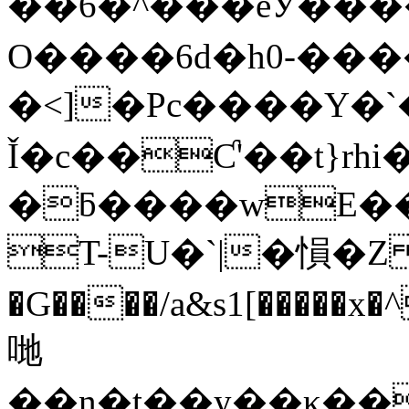
��6�^���eӮ���������k�U7_
O����6d�h0-����
�<]�Pc����Υ�`�
Ǐ�c��Ƈ'��t}rhi
�ƃ����wE��
T-U�`|�愪�
�G����/a&s1[�����x�^��N����mځ�R�)��Ox
哋
��n�t��y��κ��