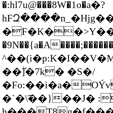
�:hl7u@���8W�1o�aׅ�?
hFԶ����n_�Hjg
�F�K��>Y��,1�%����ْOD����5�
�9N��{a�
A����;������`C�}�
^��(i�p:K�I��V
��ۖ]�7k� �S�/
�Fo:��i�a�O
�`�\͡��}��J� :
h���T8g�f�