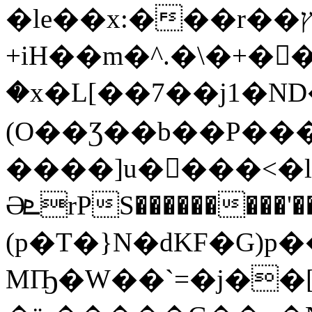
�le��x:���r��ץsO�n��vْ����t�
+iH��m�^.�\�+�
�x�L[��7��j1�ND�
(O��Ʒ��b��P���
����]u����<�l
ӘܧrPS���������'��σ��[��W��W�*%
(p�T�}N�dKF�G)p�
MҦ�W��`=�j��