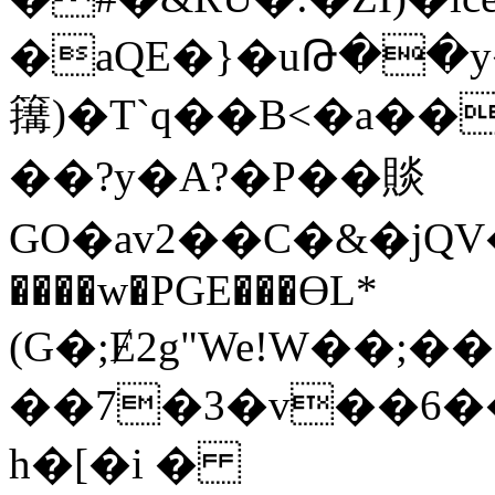
�aQE�}�uԹ��y
簼)�T`q��B<�a��
��?y�A?�P��賧
GO�av2��C�&�jQV
����w�PGE���ϴL*
(G�;Ɇ2g"We!W��;
��7�3�v��6�
h�[�i �