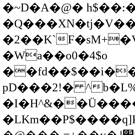
�~D�A�@� h$��:
�Q���XN�tj�V��
�2��K`F�sM+�V4�C
�Wa��o0�4$o
��fd��$��i�
pD���2!� ^b�L
�I�H^&��Ü���
�LKm��P$����q]