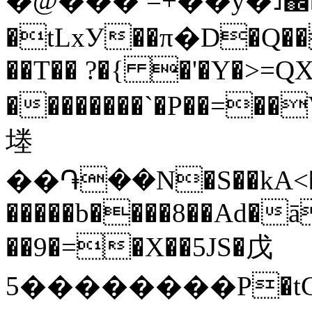
�@��� =+��y�˩֌
�tLxУ��π�D�Q�
��T�� ?�{ �'�Y�>=Q
�
�������`�P��=�
堘
��֏��N�S��kA<�d�
�����b����8��Ad�ā
��9�=�X��5JS�戊
5��������P�tC=��