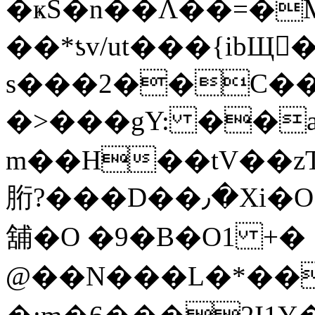
�ҝS�n��Ʌ��=�M
��*ƾv/ut���{ib
s���2��C��
�>���gY: ��a
m��H��tV��zTB�و�.)��`@769j�Acv[�u��m��Z��Iv
胻?���D��٫�Xi�O V�V���u��@�
舖�O �9�B�O1 +�
@��N���L�*��+�