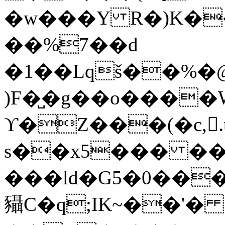
�w���Y R�)K���
��%7��d
�1��Lqš��%�
)F�̺�g��o����
ϒ�Z���(�c,
s��x5��� ��
���ld�G5�0���
䝕C�q;IK~��'