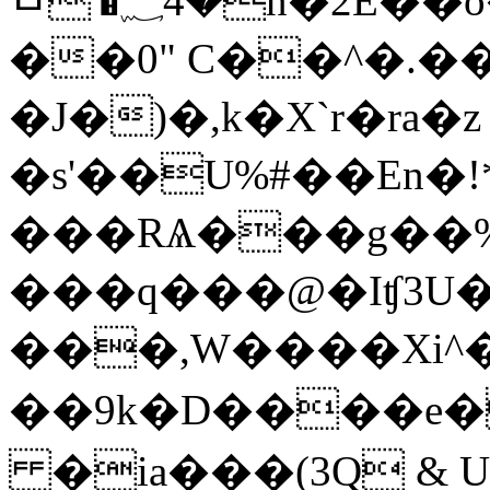
ﾱ'�؁4�n�2E��o�I[��7g�w�vTd�S��
��0" C��^�.�
�J�)�,k�X`r�ra�z
�s'��U%#��En�!
���RѦ���g��%
���q���@�Iʧ3U
���,W����Xi^
��9k�D����e�
�ia���(3Q & U�