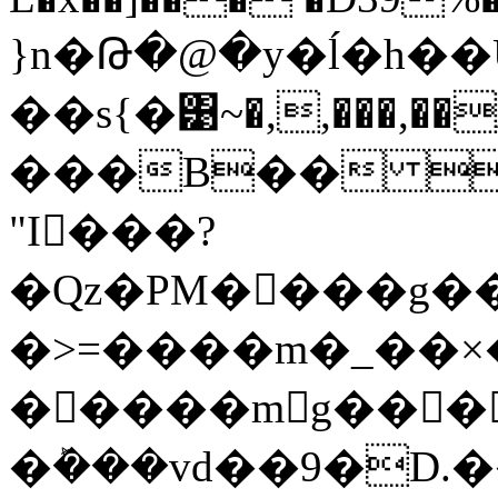
}n�Թ�@�y�ĺ�h��
��s{�͹~�,,���,��/
���B�� 
"I���?
�Qz�PM����g��
�>=����m�_��×�
�����mg���r
�ܰ���vd��9�D.�