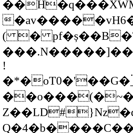
��H�q���XWM
�av�����vH6
( � pf�ș��B�
���.N�����]��
!
�*�oT0�'��G
��o���(�~�
Z��LD#}Nz�
Q�4�b����C��\