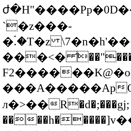
ժ�H"����Pp�0D
`�z���-
�ۘ.�T�z \7�n�h'�������;
���<� ҃��"���A@?ޑ~��Ӌ�U7
F2������K@�o
���A�����ApQ
л�>��R�d�;���gj;
����h�����