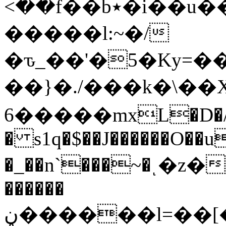
<��f��b٭�i��u��]���J�׏�|
�����l:~�/
�ԏ_��'�5�Ky=�
��}�./���k�\��X�׫�
6�����mxL�D�
� s1q�$��J������O��u�}je��q}S0Z�.�v
�_��n`���~�ͺ�z��v�/n��ߴ��n0Z\.n�y�.�W�i���y
������
ڼ������l=��[�Ŭ{=��o��O�4Z������\O�Û��[}