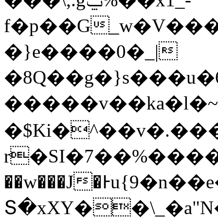
f�p��G_w�V��
�}e����0�_|
�8Q��g�}s���u�
�����v��ka�
�$Ki�^��v�.������
r�SI�7��%������T�
��w���J�Ͱu{9�n��
Տ�xXY��\_�a