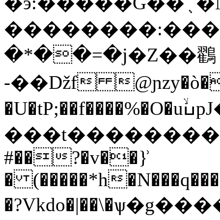
�ӭ:�����G��﮾�N�0܃��V/
��������:����F
�*��=�j�Z��鸐
-��ǅf @ɲzy�ò�9�
�U�tP;��f����%�O�uߎۙpJ�f1�Z����x����7`{b(Χ��j
���t��������v:kW�t
#��?�v��}͗
� (�����*h�N���q��
�?Vkdo�|��\�ѱ�g