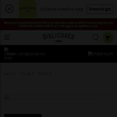
Conoce nuestra App
Descarga
🎟️ Usa el cupón AHORRA100 y te descontamos $100 mil en copras de
$400 mil. Válido del 5 al 7 de agosto. Aplican TyC.
Estás comprando en
Vinos
Tinto