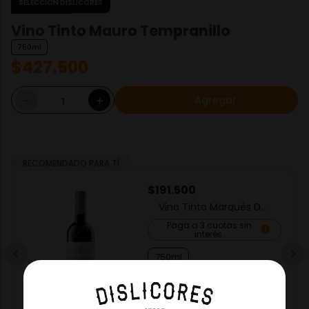
EXCLUSIVO
Vino Tinto Mauro Tempranillo
750ml
$
427
.
500
Agregar
－
＋
RECOMENDADO PARA TÍ
$
191
.
500
Vino Tinto Marqués De
Murrieta Reserva
Paga a 3 cuotas sin
interés.
750ml
－
＋
Agregar