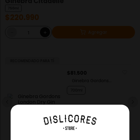
Ginebra Citadelle
750ml
$
220
.
990
Agregar
－
＋
RECOMENDADO PARA TÍ
$
81
.
500
Ginebra Gordons
London Dry Gin
700ml
－
＋
Agregar