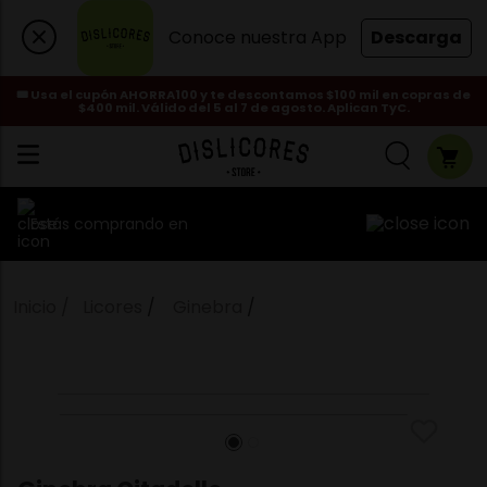
Conoce nuestra App
Descarga
🎟️ Usa el cupón AHORRA100 y te descontamos $100 mil en copras de
$400 mil. Válido del 5 al 7 de agosto. Aplican TyC.
Estás comprando en
Licores
Ginebra