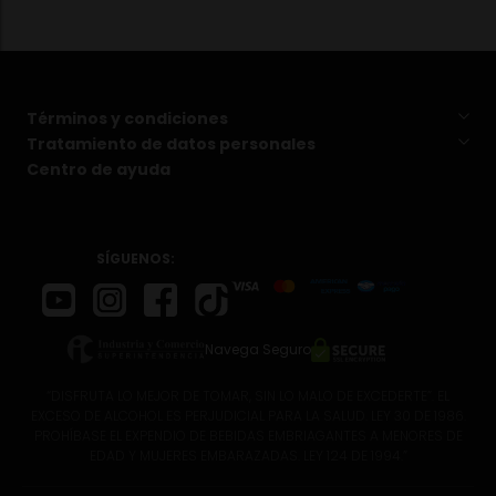
Términos y condiciones
Tratamiento de datos personales
Centro de ayuda
SÍGUENOS:
Navega Seguro
“DISFRUTA LO MEJOR DE TOMAR, SIN LO MALO DE EXCEDERTE”. EL
EXCESO DE ALCOHOL ES PERJUDICIAL PARA LA SALUD. LEY 30 DE 1986.
PROHÍBASE EL EXPENDIO DE BEBIDAS EMBRIAGANTES A MENORES DE
EDAD Y MUJERES EMBARAZADAS. LEY 124 DE 1994.”