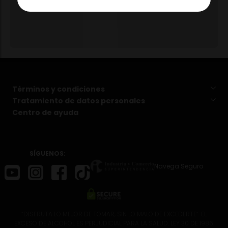
Términos y condiciones
Tratamiento de datos personales
Centro de ayuda
SÍGUENOS:
Navega Seguro
“DISFRUTA LO MEJOR DE TOMAR, SIN LO MALO DE EXCEDERTE”. EL
EXCESO DE ALCOHOL ES PERJUDICIAL PARA LA SALUD. LEY 30 DE 1986.