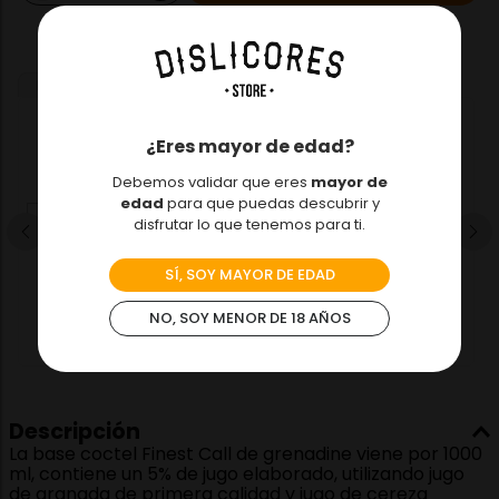
RECOMENDADO PARA TÍ
$
34
.
500
¿Eres mayor de edad?
Base Coctel Margarita
Lite Master
Debemos validar que eres
mayor de
1000ml
edad
para que puedas descubrir y
disfrutar lo que tenemos para ti.
－
＋
SÍ, SOY MAYOR DE EDAD
Agregar
NO, SOY MENOR DE 18 AÑOS
Descripción
La base coctel Finest Call de grenadine viene por 1000
ml, contiene un 5% de jugo elaborado, utilizando jugo
de granada de primera calidad y jugo de cereza