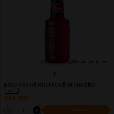
Base Coctel Finest Call Grenadine
1000ml
$
34
.
500
Agregar
－
＋