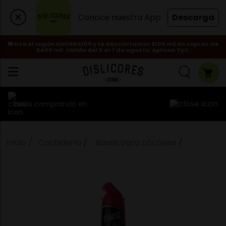
Conoce nuestra App
Descarga
🎟️ Usa el cupón AHORRA100 y te descontamos $100 mil en copras de
$400 mil. Válido del 5 al 7 de agosto. Aplican TyC.
Estás comprando en
Coctelería
Bases para cócteles