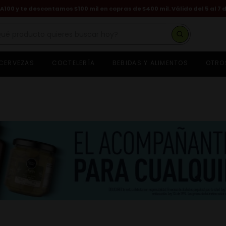
A100 y te descontamos $100 mil en copras de $400 mil. Válido del 5 al 7 
é producto quieres buscar hoy?
CERVEZAS
COCTELERÍA
BEBIDAS Y ALIMENTOS
OTRO
hisky
asa dragones
eniza
euve
ognac hennessy
on
erveza
ino
hivas regal
guardiente