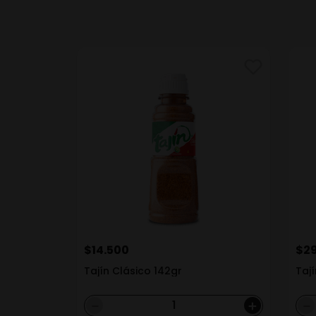
$
14
.
500
$
2
Tajín Clásico 142gr
Taj
－
＋
－