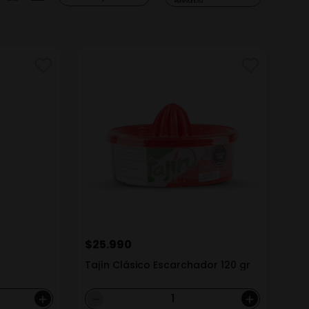
Relevancia
$
25
.
990
Tajín Clásico Escarchador 120 gr
＋
－
＋