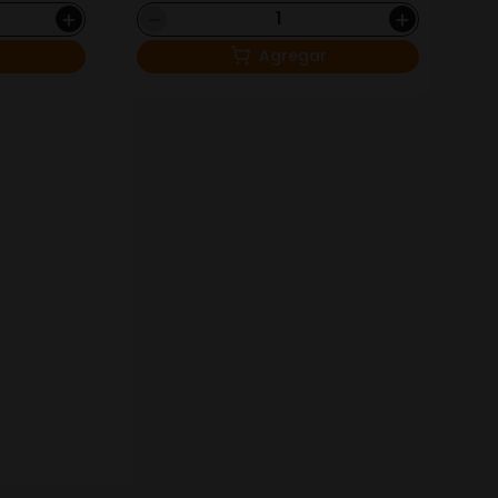
＋
－
＋
Agregar