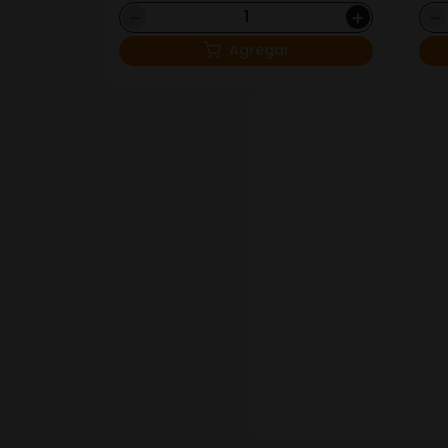
－
＋
－
Agregar