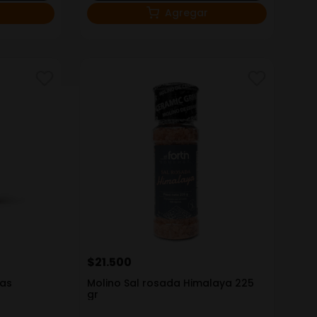
Agregar
$
21
.
500
nas
Molino Sal rosada Himalaya 225
gr