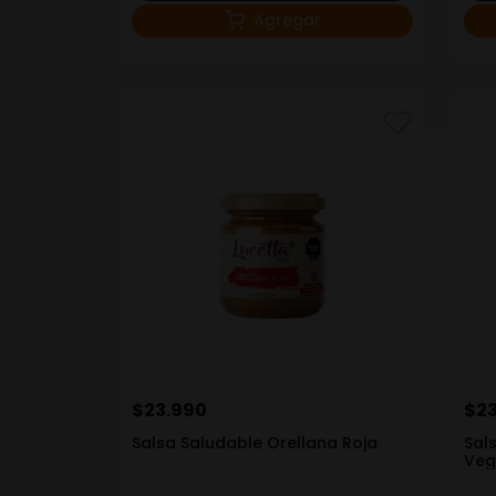
Agregar
$
23
.
990
$
2
Salsa Saludable Orellana Roja
Sal
Veg