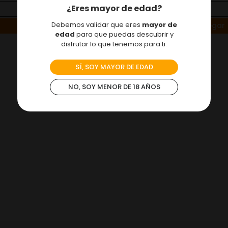
¿Eres mayor de edad?
＋
－
Debemos validar que eres
mayor de
Agregar
Agregar
edad
para que puedas descubrir y
disfrutar lo que tenemos para ti.
SÍ, SOY MAYOR DE EDAD
NO, SOY MENOR DE 18 AÑOS