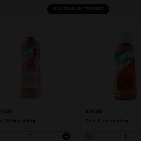
MOSTRAR ANTERIORES
9
.
000
$
7000
ín Clásico 400gr
Tajín Clásico 45 gr
＋
－