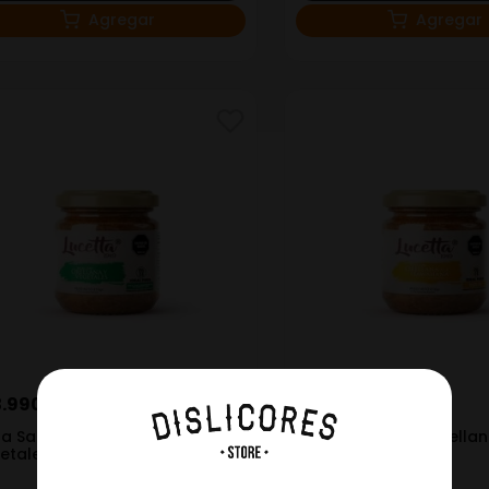
Agregar
Agregar
3
.
990
$
23
.
990
sa Saludable Orellanas
Salsa Saludable Orella
etales
Hawaiana