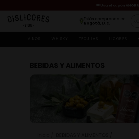
🎟️ Usa el cupón AHORR
¿Qu
Estás comprando en
Bogotá, D.c.
VINOS
WHISKY
TEQUILAS
LICORES
w
c
c
BEBIDAS Y ALIMENTOS
v
c
r
c
v
c
a
BEBIDAS Y ALIMENTOS