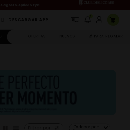
de agosto. Aplican TyC.
1
DESCARGAR APP
S
OFERTAS
NUEVOS
🎁 PARA REGALAR
Ordenar por:
Filtrar por: