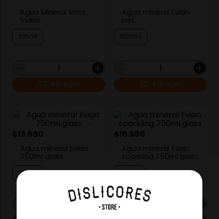
Agua Mineral Voss
Agua mineral Evian
Vidrio
pet
375ml
1000ml
－
＋
－
＋
Agregar
Agregar
$
13
.
990
$
16
.
500
Agua mineral Evian
Agua mineral Evian
750ml glass
sparkling 750ml glass
750ml
750ml
－
＋
－
＋