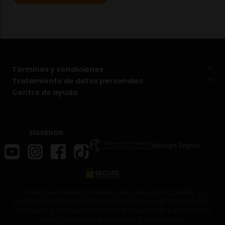
Términos y condiciones
Tratamiento de datos personales
Centro de ayuda
SÍGUENOS:
Navega Seguro
“DISFRUTA LO MEJOR DE TOMAR, SIN LO MALO DE EXCEDERTE”. EL
EXCESO DE ALCOHOL ES PERJUDICIAL PARA LA SALUD. LEY 30 DE 1986.
PROHÍBASE EL EXPENDIO DE BEBIDAS EMBRIAGANTES A MENORES DE
EDAD Y MUJERES EMBARAZADAS. LEY 124 DE 1994.”