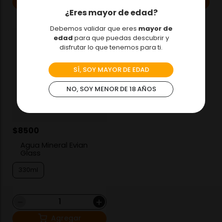
Agregar
Agregar
¿Eres mayor de edad?
Debemos validar que eres
mayor de
edad
para que puedas descubrir y
disfrutar lo que tenemos para ti.
SÍ, SOY MAYOR DE EDAD
NO, SOY MENOR DE 18 AÑOS
$
8500
Agua Mineral Evian
Glass
330ml
－
＋
Agregar