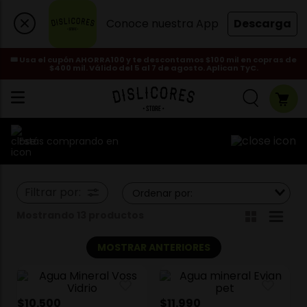
Conoce nuestra App
Descarga
🎟️ Usa el cupón AHORRA100 y te descontamos $100 mil en copras de
$400 mil. Válido del 5 al 7 de agosto. Aplican TyC.
Estás comprando en
Filtrar por:
Ordenar por:
Mostrando 13
productos
MOSTRAR ANTERIORES
$
10
.
500
$
11
.
990