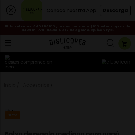
Conoce nuestra App
Descarga
🎟️ Usa el cupón AHORRA100 y te descontamos $100 mil en copras de
$400 mil. Válido del 5 al 7 de agosto. Aplican TyC.
Estás comprando en
Accesorios
NUEVO
Bolsa de regalo mediana para papá