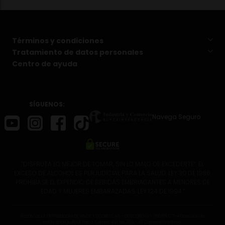
Términos y condiciones
Tratamiento de datos personales
Centro de ayuda
SÍGUENOS:
Navega Seguro
“DISFRUTA LO MEJOR DE TOMAR, SIN LO MALO DE EXCEDERTE”. EL
EXCESO DE ALCOHOL ES PERJUDICIAL PARA LA SALUD. LEY 30 DE 1986.
PROHÍBASE EL EXPENDIO DE BEBIDAS EMBRIAGANTES A MENORES DE
EDAD Y MUJERES EMBARAZADAS. LEY 124 DE 1994.”
Razón Social: DISTRIBUIDORA DE VINOS Y LICORES S.A.S – DISLICORES NIT: 890.916.575-4 Dirección de
notificación judicial física: Carrera 43A No. 25A – 45 Correo electrónico: