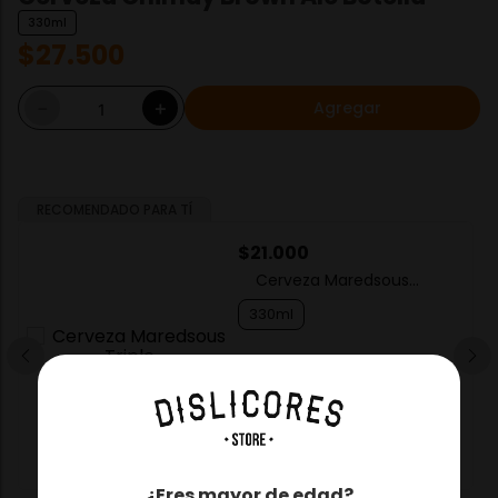
330ml
$
27
.
500
Agregar
－
＋
RECOMENDADO PARA TÍ
$
21
.
000
Cerveza Maredsous
Triple
330ml
－
＋
Agregar
¿Eres mayor de edad?