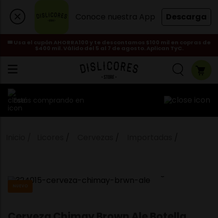
Conoce nuestra App
Descarga
🎟️ Usa el cupón AHORRA100 y te descontamos $100 mil en copras de
$400 mil. Válido del 5 al 7 de agosto. Aplican TyC.
Estás comprando en
Licores
Cervezas
Importadas
NUEVO
Cerveza Chimay Brown Ale Botella