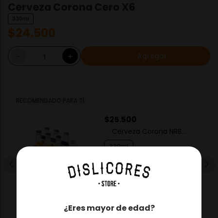
Cerveza Corona Cero X6
330ml
$
24
.
500
Agregar
－
＋
RECOMENDADO PARA TÍ
$
25
.
500
Cerveza Corona NRB
X6
330ml
－
＋
Agregar
¿Eres mayor de edad?