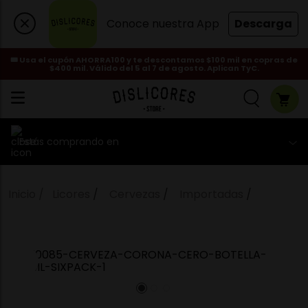
Conoce nuestra App
Descarga
🎟️ Usa el cupón AHORRA100 y te descontamos $100 mil en copras de
$400 mil. Válido del 5 al 7 de agosto. Aplican TyC.
Estás comprando en
Licores
Cervezas
Importadas