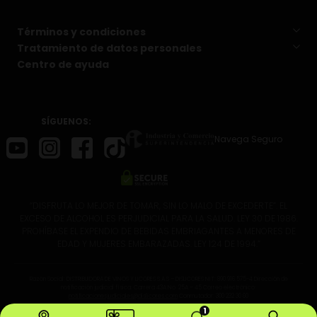
Términos y condiciones
Tratamiento de datos personales
Centro de ayuda
SÍGUENOS:
Navega Seguro
“DISFRUTA LO MEJOR DE TOMAR, SIN LO MALO DE EXCEDERTE”. EL
EXCESO DE ALCOHOL ES PERJUDICIAL PARA LA SALUD. LEY 30 DE 1986.
PROHÍBASE EL EXPENDIO DE BEBIDAS EMBRIAGANTES A MENORES DE
EDAD Y MUJERES EMBARAZADAS. LEY 124 DE 1994.”
Razón Social: DISTRIBUIDORA DE VINOS Y LICORES S.A.S – DISLICORES NIT: 890.916.575-4 Dirección de
notificación judicial física: Carrera 43A No. 25A – 45 Correo electrónico:
notificacionesjudiciales@dislicores.com
Conmutador: 300 232 30 60
1