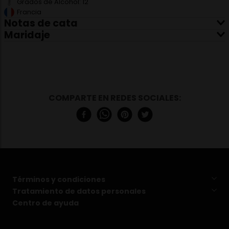
Grados de Alcohol:
12
Francia
Notas de cata
Maridaje
Vista:
un color amarillo dorado brillante y una
Quesos
efervescencia fina y persistente.
Nariz:
revela un perfil aromático dominado por notas
de frutas blancas y amarillas como pera, manzana y
melocotón. Toques de frutas cítricas como
mandarina y pomelo se combinan armoniosamente
con aromas golosos de brioche. Yellow Label Brut está
estructurado por Pinot Noir, la verdadera columna
vertebral del vino.
Boca:
ofrece sabores de pera, melocotón y
pastelería realzados por un toque de frutos secos
provenientes de la crianza sobre lías, que le otorga
una verdadera riqueza aromática.
Términos y condiciones
Tratamiento de datos personales
Centro de ayuda