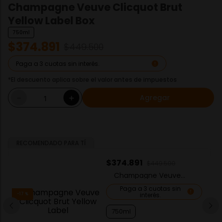
Champagne Veuve Clicquot Brut
Yellow Label Box
750ml
$
374
.
891
$
449
.
500
Paga a 3 cuotas sin interés.
*El descuento aplica sobre el valor antes de impuestos
Agregar
－
＋
RECOMENDADO PARA TÍ
$
374
.
891
$
449
.
500
Champagne Veuve
Clicquot Brut Yellow
Label
Paga a 3 cuotas sin
interés.
-
17 %
750ml