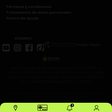
Términos y condiciones
Tratamiento de datos personales
Centro de ayuda
SÍGUENOS:
Navega Seguro
“DISFRUTA LO MEJOR DE TOMAR, SIN LO MALO DE EXCEDERTE”. EL
EXCESO DE ALCOHOL ES PERJUDICIAL PARA LA SALUD. LEY 30 DE 1986.
PROHÍBASE EL EXPENDIO DE BEBIDAS EMBRIAGANTES A MENORES DE
EDAD Y MUJERES EMBARAZADAS. LEY 124 DE 1994.”
Razón Social: DISTRIBUIDORA DE VINOS Y LICORES S.A.S – DISLICORES NIT: 890.916.575-4 Dirección de
notificación judicial física: Carrera 43A No. 25A – 45 Correo electrónico:
notificacionesjudiciales@dislicores.com
Conmutador: 300 232 30 60
1