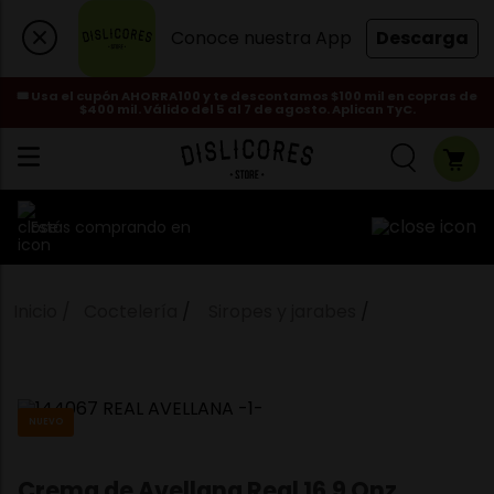
Conoce nuestra App
Descarga
🎟️ Usa el cupón AHORRA100 y te descontamos $100 mil en copras de
$400 mil. Válido del 5 al 7 de agosto. Aplican TyC.
Estás comprando en
Coctelería
Siropes y jarabes
NUEVO
Crema de Avellana Real 16.9 Onz