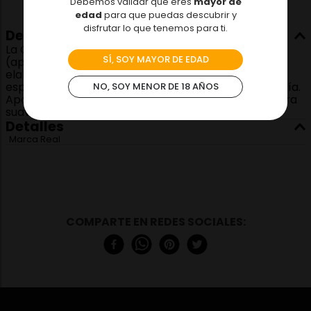
Debemos validar que eres
mayor de
edad
para que puedas descubrir y
disfrutar lo que tenemos para ti.
Descripción
La Crema de Avellana Reàl (Hazel Reàl) de 16.9 oz
SÍ, SOY MAYOR DE EDAD
(aprox. 507 ml) es un jarabe gourmet premium
elaborado con avellanas reales. Está diseñado
especialmente para coctelería, barismo y repostería.
NO, SOY MENOR DE 18 AÑOS
Aporta un sabor intenso a nuez tostada y una textura
suave a tus preparaciones.
Detalles
Marca
Real