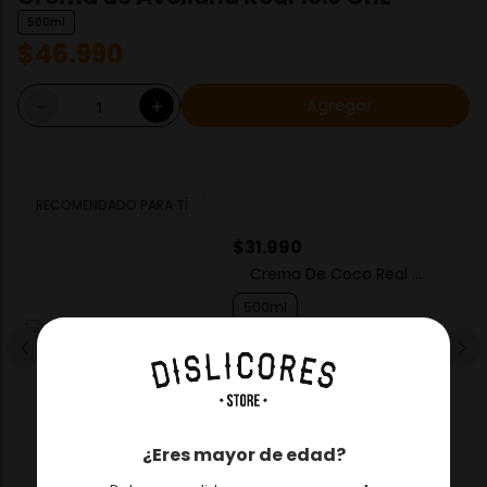
500ml
$
46
.
990
Agregar
－
＋
RECOMENDADO PARA TÍ
$
31
.
990
Crema De Coco Real X
17 Onz
500ml
－
＋
Agregar
¿Eres mayor de edad?