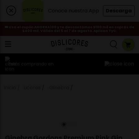
Conoce nuestra App
Descarga
🎟️ Usa el cupón AHORRA100 y te descontamos $100 mil en copras de
$400 mil. Válido del 5 al 7 de agosto. Aplican TyC.
Estás comprando en
Licores
Ginebra
Ginebra Gordons Premium Pink Gin