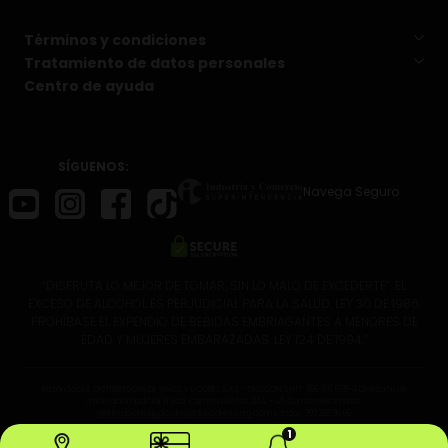
Términos y condiciones
Tratamiento de datos personales
Centro de ayuda
SÍGUENOS:
Navega Seguro
“DISFRUTA LO MEJOR DE TOMAR, SIN LO MALO DE EXCEDERTE”. EL
EXCESO DE ALCOHOL ES PERJUDICIAL PARA LA SALUD. LEY 30 DE 1986.
PROHÍBASE EL EXPENDIO DE BEBIDAS EMBRIAGANTES A MENORES DE
EDAD Y MUJERES EMBARAZADAS. LEY 124 DE 1994.”
Razón Social: DISTRIBUIDORA DE VINOS Y LICORES S.A.S – DISLICORES NIT: 890.916.575-4 Dirección de
notificación judicial física: Carrera 43A No. 25A – 45 Correo electrónico:
notificacionesjudiciales@dislicores.com
Conmutador: 300 232 30 60
1