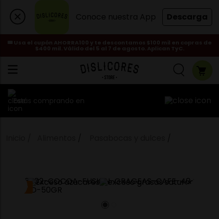
Conoce nuestra App
Descarga
🎟️ Usa el cupón AHORRA100 y te descontamos $100 mil en copras de
$400 mil. Válido del 5 al 7 de agosto. Aplican TyC.
Estás comprando en
Alimentos
Pasabocas y dulces
NUEVO