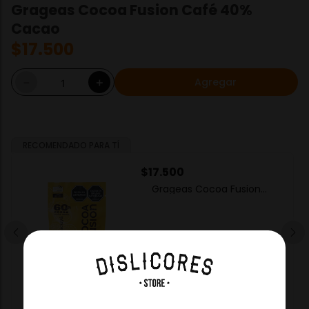
Grageas Cocoa Fusion Café 40%
Cacao
$
17
.
500
Agregar
－
＋
RECOMENDADO PARA TÍ
$
17
.
500
Grageas Cocoa Fusion
Maracuya 60% Cacao
－
＋
Agregar