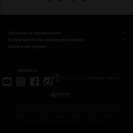
Términos y condiciones
Tratamiento de datos personales
Centro de ayuda
SÍGUENOS:
Navega Seguro
“DISFRUTA LO MEJOR DE TOMAR, SIN LO MALO DE EXCEDERTE”. EL
EXCESO DE ALCOHOL ES PERJUDICIAL PARA LA SALUD. LEY 30 DE 1986.
PROHÍBASE EL EXPENDIO DE BEBIDAS EMBRIAGANTES A MENORES DE
EDAD Y MUJERES EMBARAZADAS. LEY 124 DE 1994.”