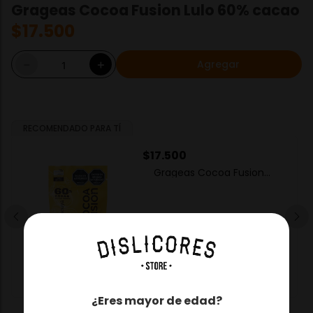
Grageas Cocoa Fusion Lulo 60% cacao
$
17
.
500
Agregar
－
＋
RECOMENDADO PARA TÍ
$
17
.
500
Grageas Cocoa Fusion
Maracuya 60% Cacao
－
＋
Agregar
¿Eres mayor de edad?