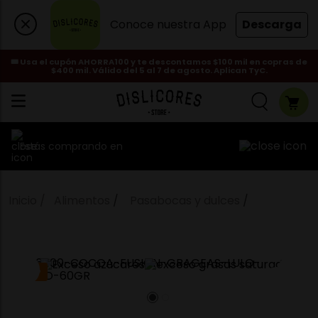
Conoce nuestra App
Descarga
🎟️ Usa el cupón AHORRA100 y te descontamos $100 mil en copras de
$400 mil. Válido del 5 al 7 de agosto. Aplican TyC.
Estás comprando en
Alimentos
Pasabocas y dulces
NUEVO