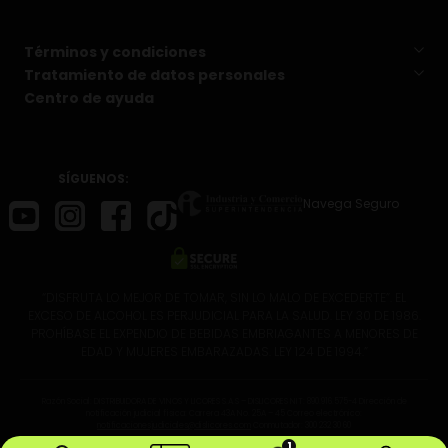
Términos y condiciones
Tratamiento de datos personales
Centro de ayuda
SÍGUENOS:
Navega Seguro
“DISFRUTA LO MEJOR DE TOMAR, SIN LO MALO DE EXCEDERTE”. EL
EXCESO DE ALCOHOL ES PERJUDICIAL PARA LA SALUD. LEY 30 DE 1986.
PROHÍBASE EL EXPENDIO DE BEBIDAS EMBRIAGANTES A MENORES DE
EDAD Y MUJERES EMBARAZADAS. LEY 124 DE 1994.”
Razón Social: DISTRIBUIDORA DE VINOS Y LICORES S.A.S – DISLICORES NIT: 890.916.575-4 Dirección de
notificación judicial física: Carrera 43A No. 25A – 45 Correo electrónico:
notificacionesjudiciales@dislicores.com
Conmutador: 300 232 30 60
1