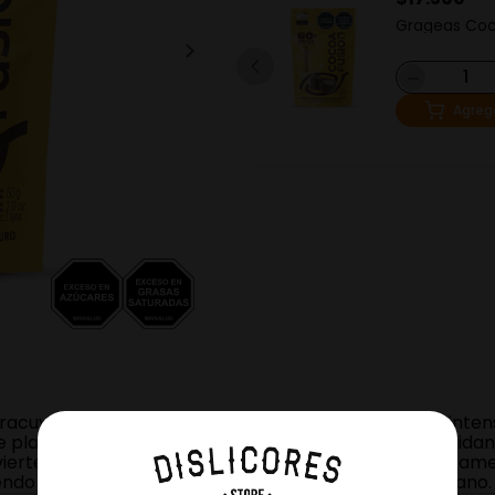
Grageas Cocoa Fusion
Grageas Co
Lulo 60% cacao
Fusion Mara
60% Cacao
－
＋
－
Agregar
Agreg
cuya 60% Cacao son una fusión perfecta entre la intensi
lacer y energía, gracias a sus antioxidantes que cuidan 
ierte en un delicioso snack ideal para disfrutar directam
iendo solo la intensidad pura del mejor cacao colombiano.