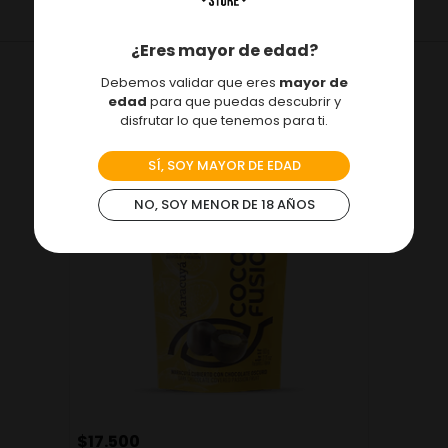
¿Eres mayor de edad?
Debemos validar que eres
mayor de
VISTO RECIENTEMENTE
edad
para que puedas descubrir y
disfrutar lo que tenemos para ti.
NUEVO
SÍ, SOY MAYOR DE EDAD
NO, SOY MENOR DE 18 AÑOS
$
17
.
500