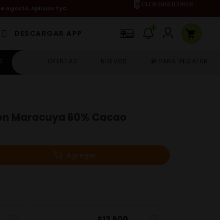
de agosto. Aplican TyC.
1
DESCARGAR APP
S
OFERTAS
NUEVOS
🎁 PARA REGALAR
on Maracuya 60% Cacao
Agregar
$
17
.
500
$
1