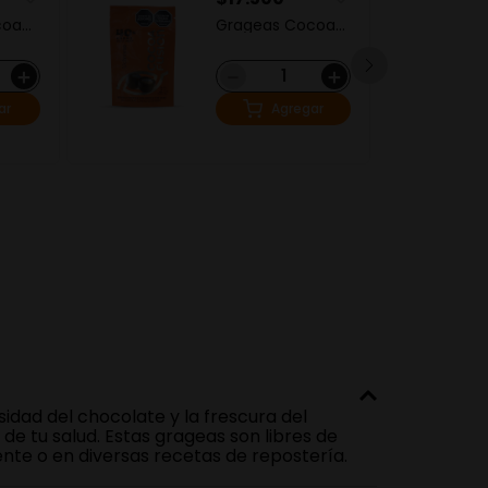
coa
Grageas Cocoa
Gr
cuya
Fusion Uchuva
Ba
60% Cacao
＋
－
＋
ar
Agregar
dad del chocolate y la frescura del
de tu salud. Estas grageas son libres de
ente o en diversas recetas de repostería.