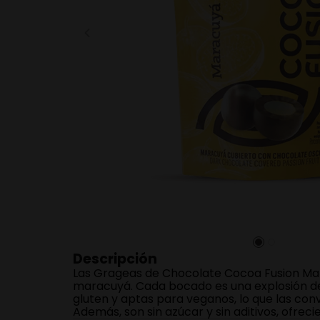
Grageas Cocoa Fusion
Mora y Acai
－
＋
Agregar
Descripción
Las Grageas de Chocolate Cocoa Fusion Mara
maracuyá. Cada bocado es una explosión de p
gluten y aptas para veganos, lo que las conv
Además, son sin azúcar y sin aditivos, ofrec