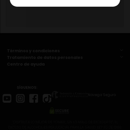
Términos y condiciones
Tratamiento de datos personales
Centro de ayuda
SÍGUENOS:
Navega Seguro
“DISFRUTA LO MEJOR DE TOMAR, SIN LO MALO DE EXCEDERTE”. EL
EXCESO DE ALCOHOL ES PERJUDICIAL PARA LA SALUD. LEY 30 DE 1986.