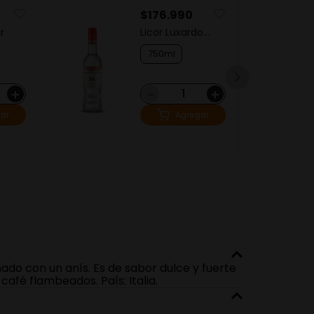
$
176
.
990
$
r
Licor Luxardo
Ap
Sambuca Dei
Cesari
750ml
7
＋
－
＋
ar
Agregar
nado con un anís. Es de sabor dulce y fuerte
afé flambeados. País: Italia.