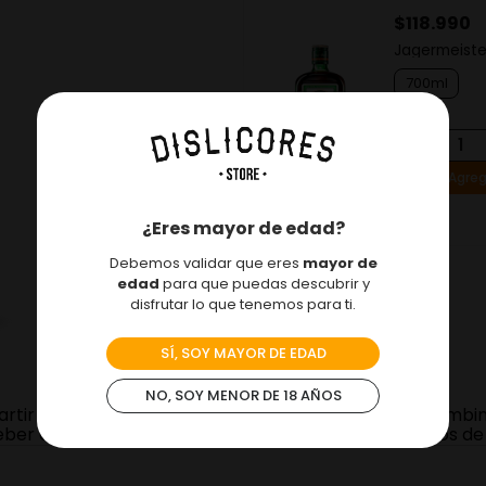
$
28
.
500
$
118
.
990
Sangría Don Simón
Jagermeiste
Tetrapack
1000ml
700ml
－
＋
－
Agregar
Agreg
¿Eres mayor de edad?
Debemos validar que eres
mayor de
edad
para que puedas descubrir y
disfrutar lo que tenemos para ti.
SÍ, SOY MAYOR DE EDAD
NO, SOY MENOR DE 18 AÑOS
rtir de la infusión sauco de las colinas de Eugenia combi
er con el café, o en shots bien helados con 3 granos de c