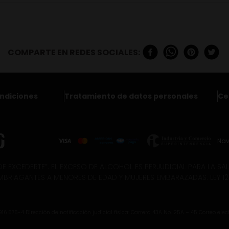
ndiciones
Tratamiento de datos personales
Ce
Nav
E EXCEDERTE”. EL EXCESO DE ALCOHOL ES PERJUDICIAL PARA LA SALU
MBRIAGANTES A MENORES DE EDAD Y MUJERES EMBARAZADAS. LEY 124
6.575-4 Dirección de notificación judicial física: Carrera 43A No. 25A – 45 Correo elec