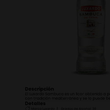
$
42
.
500
Sangría Don Simón
1500ml
－
＋
Agregar
Descripción
El Luxardo Sambuca es un licor obtenido a pa
con tradición mediterránea y se lo puede beb
Detalles
Marca
Luxardo
Grados de Alcohol:
38