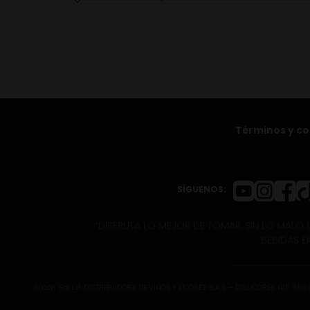
Términos y co
SÍGUENOS:
“DISFRUTA LO MEJOR DE TOMAR, SIN LO MALO D
BEBIDAS E
Razón Social: DISTRIBUIDORA DE VINOS Y LICORES S.A.S – DISLICORES NIT: 890.91