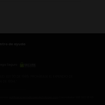
ntro de ayuda
ega Seguro
D. LEY 30 DE 1986. PROHÍBASE EL EXPENDIO DE
 DE 1994.”
trónico:
notificacionesjudiciales@dislicores.com
Conmutador: 300 232 30 60