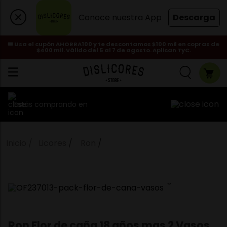
Conoce nuestra App
Descarga
🎟️ Usa el cupón AHORRA100 y te descontamos $100 mil en copras de
$400 mil. Válido del 5 al 7 de agosto. Aplican TyC.
Estás comprando en
Licores
Ron
Ron Flor de caña 18 años mas 2 Vasos