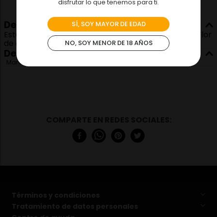
disfrutar lo que tenemos para ti.
Descripción
SÍ, SOY MAYOR DE EDAD
Este pack está compuesto por una botella de Ron Flor
de caña 18 años mas 2 Vasos
NO, SOY MENOR DE 18 AÑOS
Detalles
Marca
Flor de caña
Términos y condiciones
Tratamiento de datos personales