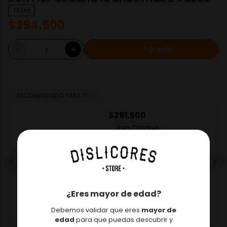
750ml
$
294
.
500
Agregar
－
＋
RECOMENDADO PARA TÍ
$
291
.
500
Ron Zacapa
Centenario 23 Años
700ml
－
＋
Agregar
¿Eres mayor de edad?
Debemos validar que eres
mayor de
edad
para que puedas descubrir y