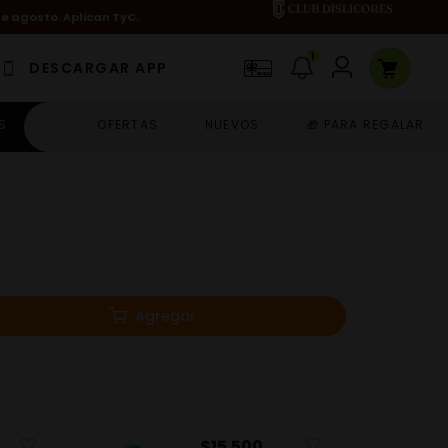
de agosto. Aplican TyC.
1
DESCARGAR APP
S
OFERTAS
NUEVOS
🎁 PARA REGALAR
Agregar
$
15
.
500
$