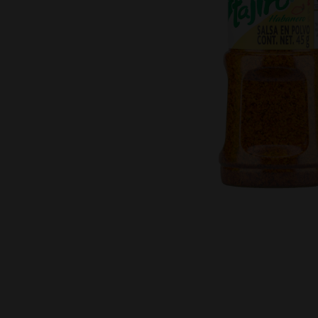
Cereza Marrasquino El
Fortín 250 GR
－
＋
Agregar