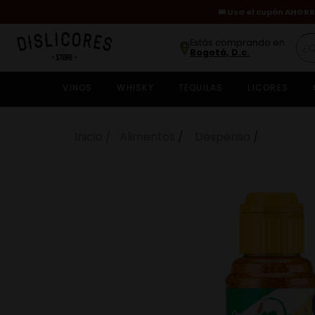
🎟️ Usa el cupón AHORR
¿Qu
Estás comprando en
Bogotá, D.c.
VINOS
WHISKY
TEQUILAS
LICORES
w
c
c
Alimentos
Despensa
v
c
r
c
v
c
a
$
10
.
500