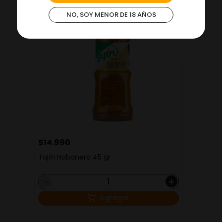
NO, SOY MENOR DE 18 AÑOS
$
14
.
990
Tajín Habanero 45 gr
－
＋
Agregar