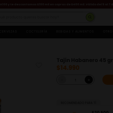
A100 y te descontamos $100 mil en copras de $400 mil. Válido del 5 al 7 
é producto quieres buscar hoy?
CERVEZAS
COCTELERÍA
BEBIDAS Y ALIMENTOS
OTRO
hisky
asa dragones
eniza
euve
Tajín Habanero 45 gr
ognac hennessy
$
14
.
990
on
erveza
－
＋
ino
hivas regal
guardiente
RECOMENDADO PARA TÍ
$
6990
$
20
.
500