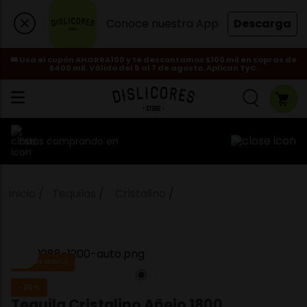
Conoce nuestra App
Descarga
🎟️ Usa el cupón AHORRA100 y te descontamos $100 mil en copras de
$400 mil. Válido del 5 al 7 de agosto. Aplican TyC.
Estás comprando en
Tequilas
Cristalino
INCLUYE REGALO
-
20 %
Tequila Cristalino Añejo 1800