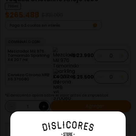
700ml
$
265
.
488
$
331
.
000
Paga a 3 cuotas sin interés.
COMBINALO CON:
Mezclador Mil 976
－
＋
+
$
23
.
990
Tamarindo Sparkling
X4 207 ml
Cerveza Corona NRB
－
＋
+
$
25
.
500
X6 370080
*El descuento aplica sobre el valor antes de impuestos
Agregar
－
＋
Mezclador Mil 976 Tamarindo Sparkling X4 207 ml