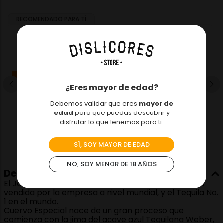
RECOMENDADO PARA TÍ
$
197
.
585
$
244
.
990
Tequila 1800 Reposado
Paga a 3 cuotas sin
interés.
-
19 %
¿Eres mayor de edad?
750ml
Debemos validar que eres
mayor de
edad
para que puedas descubrir y
－
＋
Agregar
disfrutar lo que tenemos para ti.
SÍ, SOY MAYOR DE EDAD
NO, SOY MENOR DE 18 AÑOS
Descripción
El Jose Cuervo Especial es la marca de Tequila más
vendida por la empresa a nivel mundial, y el Tequila No.
1 en el mundo.
Cuervo Especial nace de un gran proceso que
comienza con la jima del agave azul Tequilana Weber,