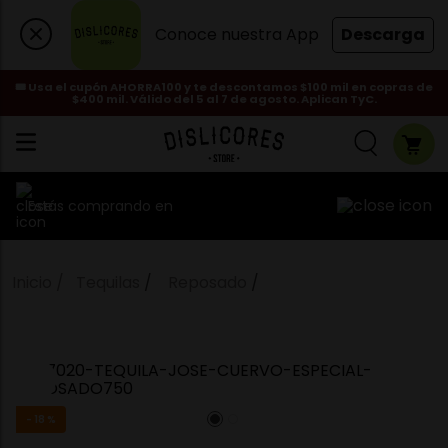
Conoce nuestra App
Descarga
🎟️ Usa el cupón AHORRA100 y te descontamos $100 mil en copras de
$400 mil. Válido del 5 al 7 de agosto. Aplican TyC.
Estás comprando en
Tequilas
Reposado
-
18 %