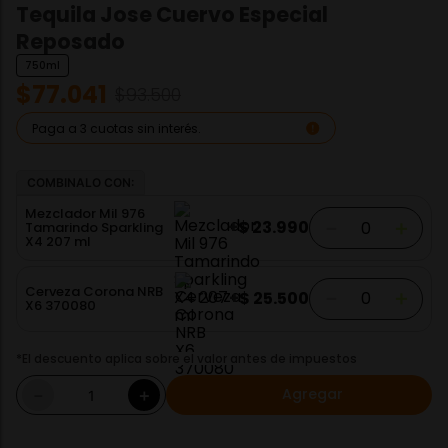
Tequila Jose Cuervo Especial
Reposado
750ml
$
77
.
041
$
93
.
500
Paga a 3 cuotas sin interés.
COMBINALO CON:
Mezclador Mil 976
－
＋
+
$
23
.
990
Tamarindo Sparkling
X4 207 ml
Cerveza Corona NRB
－
＋
+
$
25
.
500
X6 370080
*El descuento aplica sobre el valor antes de impuestos
Agregar
－
＋