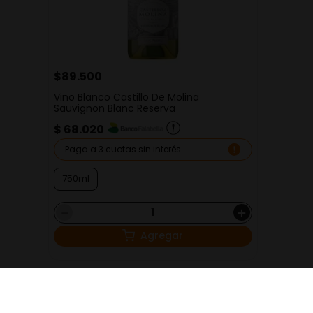
$
89
.
500
Vino Blanco Castillo De Molina
Sauvignon Blanc Reserva
$ 68.020
Paga a 3 cuotas sin interés.
750ml
－
＋
Agregar