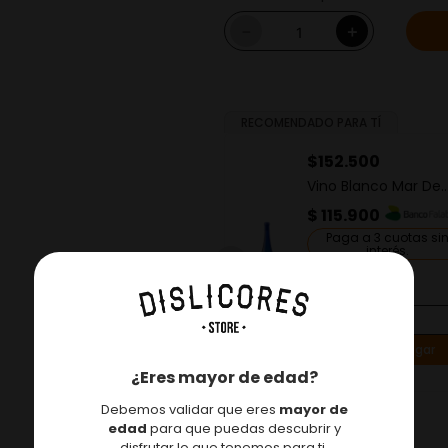
－
＋
RECOMENDADO PARA TÍ
$
52
.
500
$
152
.
500
Vino Blanco Gato Negro
Vino Blanco Mar De
Varietal Sauvignon Blanc
Frades Albariño
$ 39.900
$ 115.900
Paga a 3 cuotas sin
Paga a 3 cuotas si
interés.
interés.
750ml
750ml
－
＋
－
Agregar
Agregar
¿Eres mayor de edad?
Debemos validar que eres
mayor de
edad
para que puedas descubrir y
disfrutar lo que tenemos para ti.