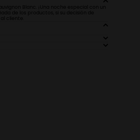
 Sauvignon Blanc. ¡Una noche especial con un
ada de los productos, si su decisión de
l cliente.
ancia. Predominan los aromas a frutas
mplejidad. Boca: Gran acidez y bien