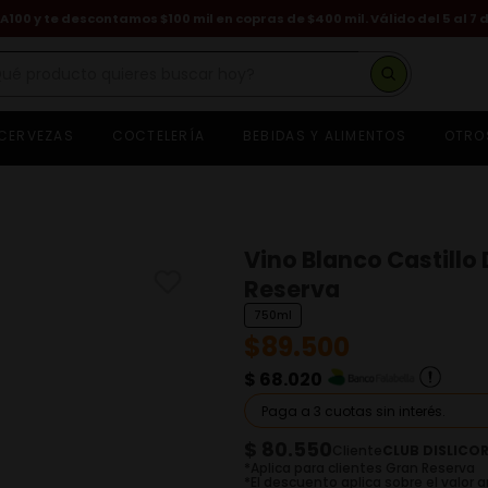
A100 y te descontamos $100 mil en copras de $400 mil. Válido del 5 al 7 
é producto quieres buscar hoy?
CERVEZAS
COCTELERÍA
BEBIDAS Y ALIMENTOS
OTRO
hisky
eniza
asa dragones
euve
Vino Blanco Castillo
ognac hennessy
Reserva
on
750ml
erveza
$
89
.
500
ino
$ 68.020
guardiente
Paga a 3 cuotas sin interés.
izzy
$ 80.550
Cliente
CLUB DISLICO
*Aplica para clientes Gran Reserva
*El descuento aplica sobre el valor