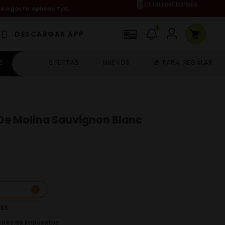
de agosto. Aplican TyC.
1
DESCARGAR APP
S
OFERTAS
NUEVOS
🎁 PARA REGALAR
 De Molina Sauvignon Blanc
RES
 antes de impuestos