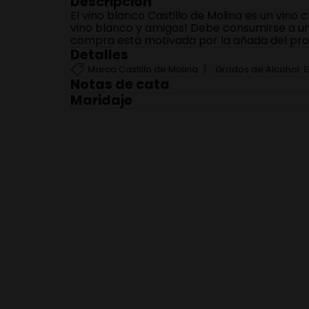
Descripción
El vino blanco Castillo de Molina es un vino
vino blanco y amigos! Debe consumirse a una 
compra está motivada por la añada del prod
Detalles
Marca
Castillo de Molina
Grados de Alcohol:
1
Notas de cata
Vista: Amarillo pálido con destellos verdosos
Maridaje
cítricas, como pomelo, lima y limón, que se
Quesos
balanceado. Se percibe mucha frutosidad en 