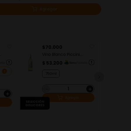
Agregar
$
70
.
000
$
Vino Blanco Piccini
Vi
Venezie Pinot Grigio
Mo
Ch
$ 53.200
$ 
n
750ml
7
－
＋
＋
Agregar