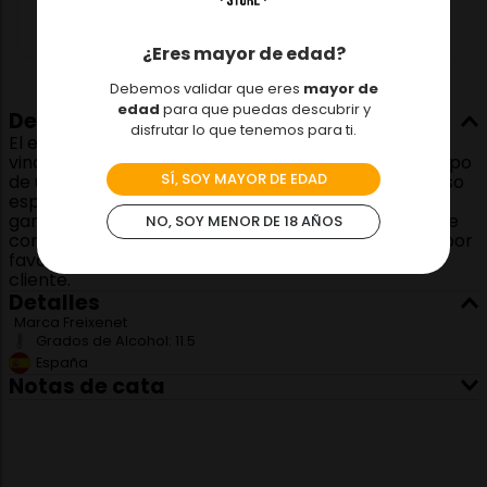
¿Eres mayor de edad?
Debemos validar que eres
mayor de
edad
para que puedas descubrir y
Descripción
disfrutar lo que tenemos para ti.
El espumoso Freixenet Cordon Carta Nevada es un
vino de España que viene por botella de 750 ml. El tipo
SÍ, SOY MAYOR DE EDAD
de uva es Xarel·lo, Macabeo, Parellada. ¡Un espumoso
español para celebrar con la familia! -Dislicores no
garantiza la añada de los productos, si su decisión de
NO, SOY MENOR DE 18 AÑOS
compra está motivada por la añada del producto, por
favor comunicarse directamente con servicio al
cliente.
Detalles
Marca
Freixenet
Grados de Alcohol:
11.5
España
Notas de cata
Vista: Color amarillo con reflejos dorados, limpio y
brillante, burbuja de tamaño medio formando buena
corona. Nariz: Franca, limpia; Destacan los aromas
florales, flores blancas (acacia muy sutil) y de fruta
fresca (manzana verde), sutiles aromas cítricos