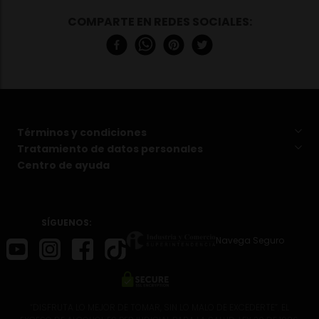
(limón). Boca: Buena estructura en boca, fresco, suave
acidez, buen comportamiento del carbónico en boca
y con un bouquet muy personal. Aparecen los tonos
florales en retronasal.
Términos y condiciones
Tratamiento de datos personales
Centro de ayuda
SÍGUENOS:
Navega Seguro
“DISFRUTA LO MEJOR DE TOMAR, SIN LO MALO DE EXCEDERTE”. EL