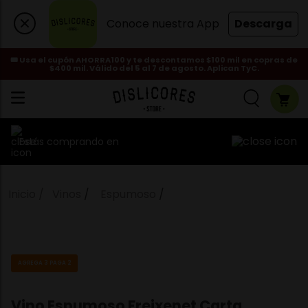
Conoce nuestra App
Descarga
🎟️ Usa el cupón AHORRA100 y te descontamos $100 mil en copras de
$400 mil. Válido del 5 al 7 de agosto. Aplican TyC.
Estás comprando en
Vinos
Espumoso
AGREGA 3 PAGA 2
Vino Espumoso Freixenet Carta