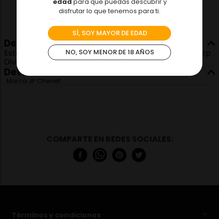
edad
para que puedas descubrir y
disfrutar lo que tenemos para ti.
SÍ, SOY MAYOR DE EDAD
Descripción
Este pack está compuesto por una botella de Vino Jp
NO, SOY MENOR DE 18 AÑOS
Divine Brut Chardonnay mas 1 Copa Espiral
Detalles
Marca
JP Chenet
Términos y condiciones