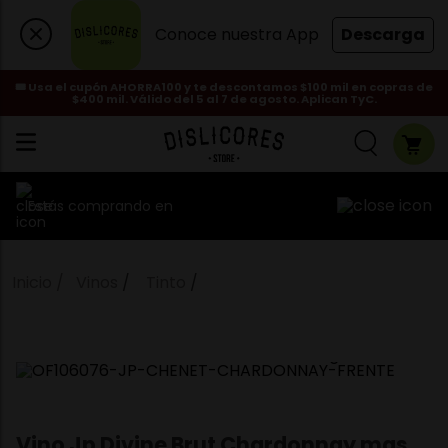
Conoce nuestra App
Descarga
🎟️ Usa el cupón AHORRA100 y te descontamos $100 mil en copras de
$400 mil. Válido del 5 al 7 de agosto. Aplican TyC.
Estás comprando en
Vinos
Tinto
Vino Jp Divine Brut Chardonnay mas