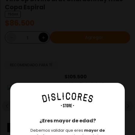
Copa Espiral
750ml
$
86
.
500
Agregar
－
＋
RECOMENDADO PARA TÍ
$
105
.
500
Vino Tinto Luigi Bosca
Malbec
750ml
－
＋
Agregar
¿Eres mayor de edad?
Debemos validar que eres
mayor de