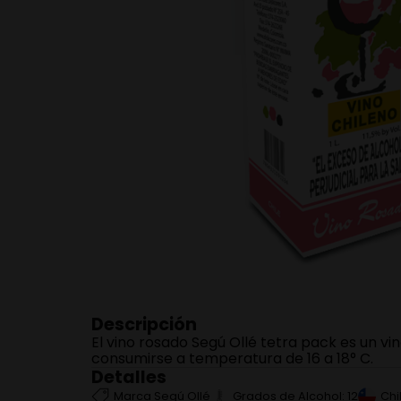
$
99
.
500
Vino Rosado Marius Peyol
Reserva Cotes De
Provence
Paga a 3 cuotas sin
interés.
750ml
－
＋
Agregar
Descripción
El vino rosado Segú Ollé tetra pack es un vi
consumirse a temperatura de 16 a 18° C.
Detalles
Marca
Segú Ollé
Grados de Alcohol:
12
Chi