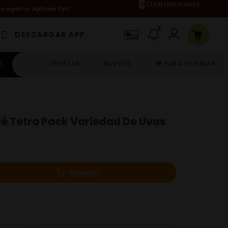
de agosto. Aplican TyC.
1
DESCARGAR APP
S
OFERTAS
NUEVOS
🎁 PARA REGALAR
lé Tetra Pack Variedad De Uvas
Agregar