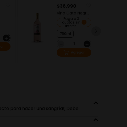
$
36
.
990
$
Vino Gato Negro
Vi
Rosado Dulce
Mu
Paga a 3
cuotas sin
interés.
750ml
7
＋
－
＋
ar
Agregar
rfecto para hacer una sangría!; Debe