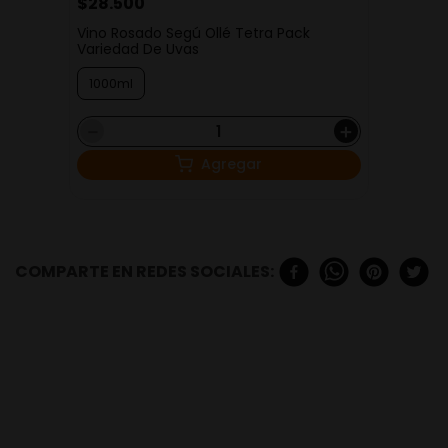
$
28
.
500
Vino Rosado Segú Ollé Tetra Pack
Variedad De Uvas
1000ml
－
＋
Agregar