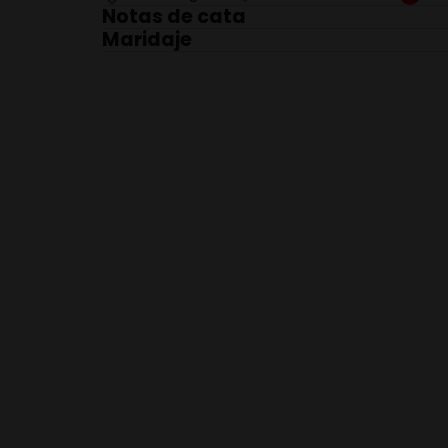
Notas de cata
Vista: Vino rosado, medianamente intenso y m
Maridaje
Ensaladas