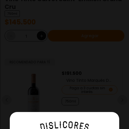
Cru
750ml
$
145
.
500
Agregar
－
＋
RECOMENDADO PARA TÍ
$
191
.
500
Vino Tinto Marqués De
Murrieta Reserva
Paga a 3 cuotas sin
interés.
750ml
－
＋
Agregar