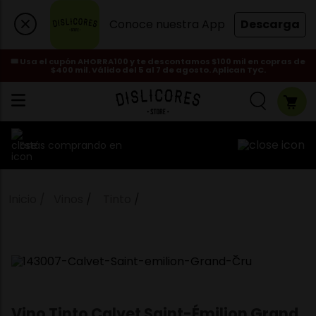
Conoce nuestra App
Descarga
🎟️ Usa el cupón AHORRA100 y te descontamos $100 mil en copras de
$400 mil. Válido del 5 al 7 de agosto. Aplican TyC.
Estás comprando en
Vinos
Tinto
Vino Tinto Calvet Saint-Émilion Grand