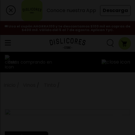
Conoce nuestra App
Descarga
🎟️ Usa el cupón AHORRA100 y te descontamos $100 mil en copras de
$400 mil. Válido del 5 al 7 de agosto. Aplican TyC.
Estás comprando en
Vinos
Tinto