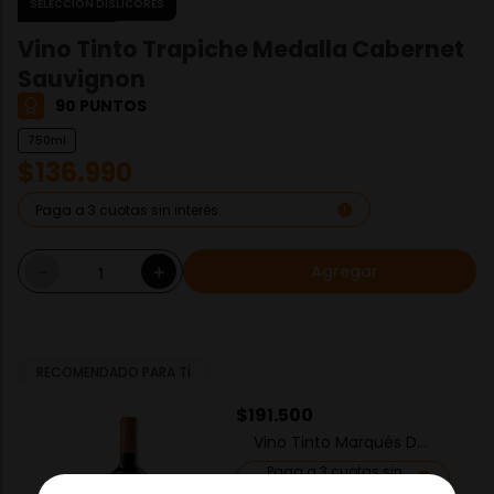
EXCLUSIVO
Vino Tinto Trapiche Medalla Cabernet
Sauvignon
90 PUNTOS
750ml
$
136
.
990
Paga a 3 cuotas sin interés.
Agregar
－
＋
RECOMENDADO PARA TÍ
$
191
.
500
Vino Tinto Marqués De
Murrieta Reserva
Paga a 3 cuotas sin
interés.