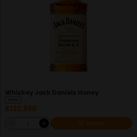
Whiskey Jack Daniels Honey
700ml
$
132
.
990
Agregar
－
＋