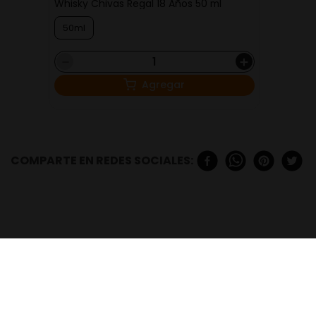
Whisky Chivas Regal 18 Años 50 ml
50ml
－
＋
Agregar