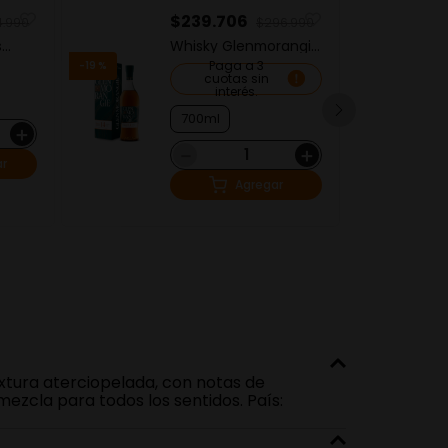
$
239
.
706
$
4
.
990
$
296
.
990
s
Whisky Glenmorangie
Wh
Quinta Ruban 14
Ex
Paga a 3
-
19 %
Years Old Box
1
cuotas sin
interés.
700ml
＋
－
＋
ar
Agregar
xtura aterciopelada, con notas de
zcla para todos los sentidos. País: