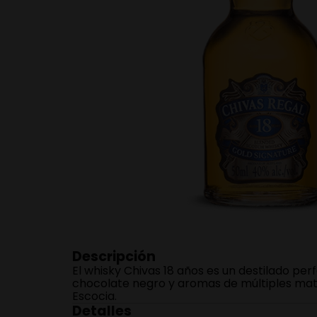
$
74
.
500
Whisky Grants
700ml
－
＋
Agregar
Descripción
El whisky Chivas 18 años es un destilado p
chocolate negro y aromas de múltiples mati
Escocia.
Detalles