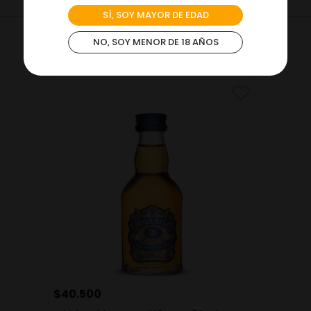
SÍ, SOY MAYOR DE EDAD
NO, SOY MENOR DE 18 AÑOS
VISTO RECIENTEMENTE
$
40
.
500