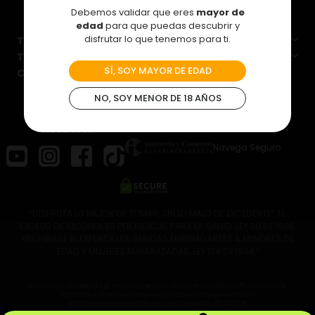
Debemos validar que eres
mayor de
edad
para que puedas descubrir y
disfrutar lo que tenemos para ti.
Términos y condiciones
Tratamiento de datos personales
SÍ, SOY MAYOR DE EDAD
Centro de ayuda
NO, SOY MENOR DE 18 AÑOS
SÍGUENOS:
Navega Seguro
“DISFRUTA LO MEJOR DE TOMAR, SIN LO MALO DE EXCEDERTE”. EL
EXCESO DE ALCOHOL ES PERJUDICIAL PARA LA SALUD. LEY 30 DE 1986.
PROHÍBASE EL EXPENDIO DE BEBIDAS EMBRIAGANTES A MENORES DE
EDAD Y MUJERES EMBARAZADAS. LEY 124 DE 1994.”
Razón Social: DISTRIBUIDORA DE VINOS Y LICORES S.A.S – DISLICORES NIT: 890.916.575-4 Dirección de
notificación judicial física: Carrera 43A No. 25A – 45 Correo electrónico:
notificacionesjudiciales@dislicores.com
Conmutador: 300 232 30 60