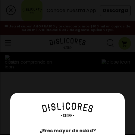
Conoce nuestra App
Descarga
🎟️ Usa el cupón AHORRA100 y te descontamos $100 mil en copras de
$400 mil. Válido del 5 al 7 de agosto. Aplican TyC.
Estás comprando en
¿Eres mayor de edad?