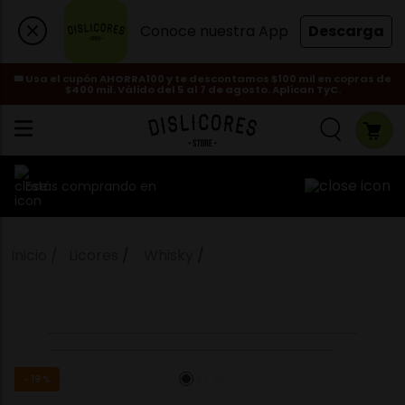
Conoce nuestra App
Descarga
🎟️ Usa el cupón AHORRA100 y te descontamos $100 mil en copras de
$400 mil. Válido del 5 al 7 de agosto. Aplican TyC.
Estás comprando en
Licores
Whisky
-
19 %