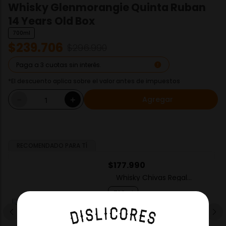
Whisky Glenmorangie Quinta Ruban
14 Years Old Box
700ml
$
239
.
706
$
296
.
990
Paga a 3 cuotas sin interés.
*El descuento aplica sobre el valor antes de impuestos
Agregar
－
＋
RECOMENDADO PARA TÍ
$
177
.
990
Whisky Chivas Regal
Extra 13 Años
700ml