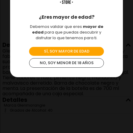
－
＋
Agregar
¿Eres mayor de edad?
Debemos validar que eres
mayor de
edad
para que puedas descubrir y
disfrutar lo que tenemos para ti.
Descripción
Glenmorangie Quinta Ruban 14 year old es un whisky
SÍ, SOY MAYOR DE EDAD
fabricado en alambiques de altura de jirafa, comienza
suave y afrutado, luego se vuelve más oscuro y
NO, SOY MENOR DE 18 AÑOS
profundo, se deja envejecer durante 14 años en
barricas de bourbon y barricas de oporto de Portugal.
Tiene sabores a nuez, pimienta negra, mandarina y
malvavisco derretido. Barra de chocolate negro y
menta. La presentación de la botella es de 700 ml
acompañada de una caja especial.
Detalles
Marca
Glenmorangie
Grados de Alcohol:
40