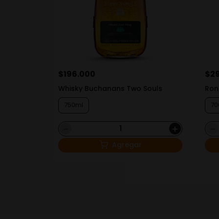
$
196
.
000
$
29
Whisky Buchanans Two Souls
Ron
750ml
70
－
＋
－
Agregar