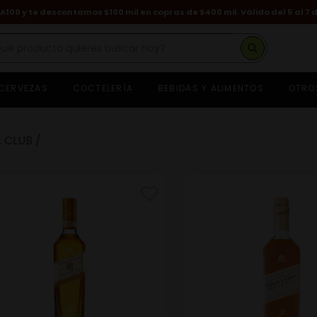
A100 y te descontamos $100 mil en copras de $400 mil. Válido del 5 al 7 
é producto quieres buscar hoy?
CERVEZAS
COCTELERÍA
BEBIDAS Y ALIMENTOS
OTRO
hisky
asa dragones
eniza
 CLUB
euve
ognac hennessy
on
erveza
ino
hivas regal
guardiente