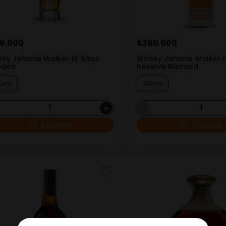
19
.
000
$
260
.
000
sky Johnnie Walker 18 Años
Whisky Johnnie Walker 
nded
Reserve Blended
0ml
700ml
＋
－
Agregar
Agregar