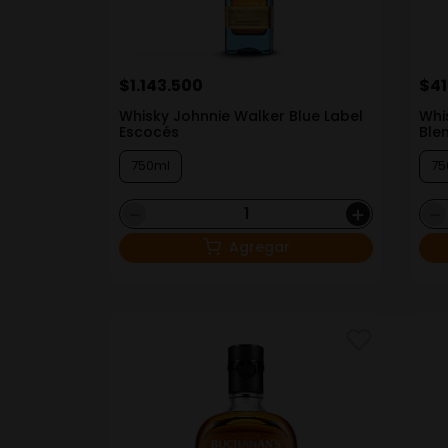
$
1
.
143
.
500
$
4
Whisky Johnnie Walker Blue Label
Whi
Escocés
Ble
750ml
75
－
＋
－
Agregar