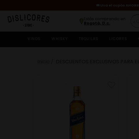
🎟️ Usa el cupón AHORR
¿Qu
Estás comprando en
Bogotá, D.c.
VINOS
WHISKY
TEQUILAS
LICORES
w
c
c
DESCUENTOS EXCLUSIVOS PARA EL
v
c
r
c
v
c
a