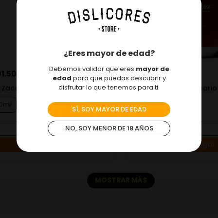
¿Eres mayor de edad?
Debemos validar que eres
mayor de
1
.
500
$
770
.
500
edad
para que puedas descubrir y
disfrutar lo que tenemos para ti.
 Zacapa Centenario 23 Años
Ron Zacapa Centenario
0ml
700ml
SÍ, SOY MAYOR DE EDAD
＋
－
NO, SOY MENOR DE 18 AÑOS
Agregar
Agregar
MOSTRAR MÁS