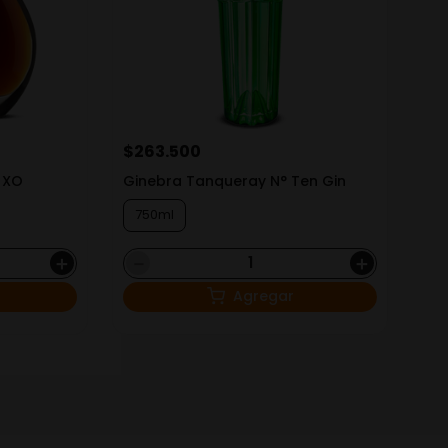
$
263
.
500
 XO
Ginebra Tanqueray N° Ten Gin
750ml
＋
－
＋
Agregar