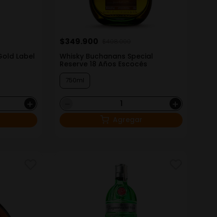
$
349
.
900
$
408
.
000
Gold Label
Whisky Buchanans Special
Reserve 18 Años Escocés
750ml
＋
－
＋
Agregar