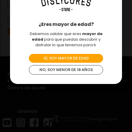
965ml
－
＋
¿Eres mayor de edad?
Agregar
Debemos validar que eres
mayor de
edad
para que puedas descubrir y
disfrutar lo que tenemos para ti.
SÍ, SOY MAYOR DE EDAD
NO, SOY MENOR DE 18 AÑOS
Términos y condiciones
Tratamiento de datos personales
Centro de ayuda
SÍGUENOS:
Navega Seguro