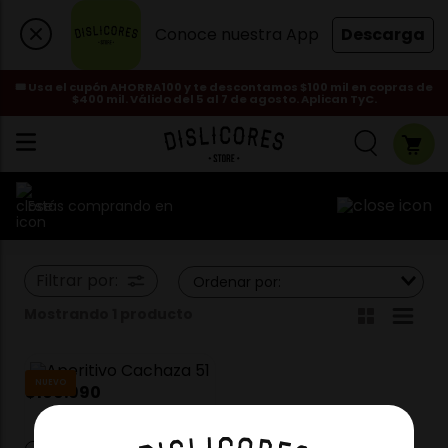
Conoce nuestra App
Descarga
🎟️ Usa el cupón AHORRA100 y te descontamos $100 mil en copras de
$400 mil. Válido del 5 al 7 de agosto. Aplican TyC.
Estás comprando en
Filtrar por:
Ordenar por:
Mostrando 1
producto
NUEVO
$
109
.
990
Aperitivo Cachaza 51