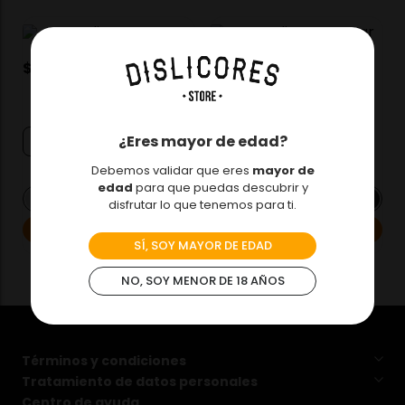
$
41
.
990
$
41
.
990
Aguardiente Nectar
Aguardiente Nectar
Club
Trad S/A 750Ml Btl
¿Eres mayor de edad?
750ml
750ml
Debemos validar que eres
mayor de
edad
para que puedas descubrir y
－
＋
－
＋
disfrutar lo que tenemos para ti.
Agregar
Agregar
SÍ, SOY MAYOR DE EDAD
NO, SOY MENOR DE 18 AÑOS
Términos y condiciones
Tratamiento de datos personales
Centro de ayuda