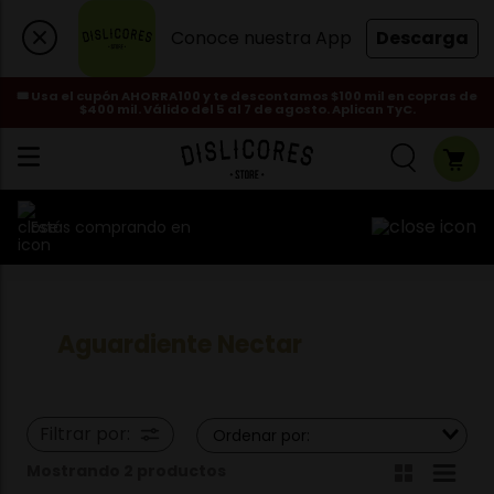
Conoce nuestra App
Descarga
🎟️ Usa el cupón AHORRA100 y te descontamos $100 mil en copras de
$400 mil. Válido del 5 al 7 de agosto. Aplican TyC.
Estás comprando en
Aguardiente Nectar
Filtrar por:
Ordenar por:
Mostrando 2
productos